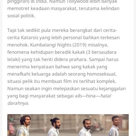
pinggiran) di India. Namun Tollywood lebih banyak
memotret keadaan masyarakat, terutama kelindan
sosial politik.
Tapi tak sedikit pula mereka berangkat dari cerita-
cerita Katarsis yang lebih personal bahkan terkesan
menohok. Kumbalangi Nights (2019) misalnya,
fenomena kehidupan beradik kakak (3 bersaudara
lelaki) yang tak henti didera prahara. Sampai harus
menerima kenyataan bahwa sang kakak yang
menafkahi keluarga adalah seorang homoseksual,
situasi pelik itu membuat film ini terlihat komplek.
Namun seakan ingin melepaskan sesuatu kejanggalan
yang bagi masyarakat sebagai aib—hina—
halal
darahnya
.