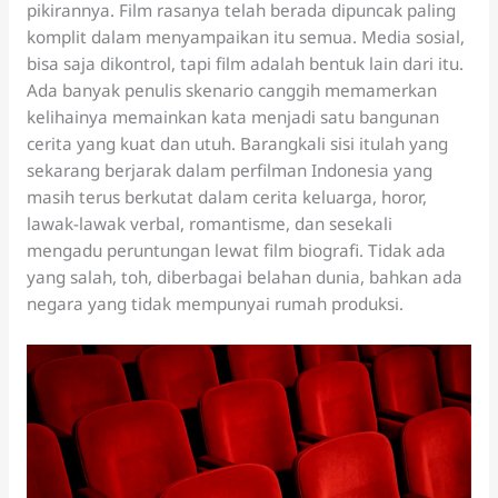
pikirannya. Film rasanya telah berada dipuncak paling
komplit dalam menyampaikan itu semua. Media sosial,
bisa saja dikontrol, tapi film adalah bentuk lain dari itu.
Ada banyak penulis skenario canggih memamerkan
kelihainya memainkan kata menjadi satu bangunan
cerita yang kuat dan utuh. Barangkali sisi itulah yang
sekarang berjarak dalam perfilman Indonesia yang
masih terus berkutat dalam cerita keluarga, horor,
lawak-lawak verbal, romantisme, dan sesekali
mengadu peruntungan lewat film biografi. Tidak ada
yang salah, toh, diberbagai belahan dunia, bahkan ada
negara yang tidak mempunyai rumah produksi.