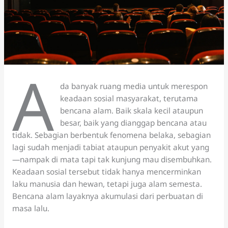
A
da banyak ruang media untuk merespon
keadaan sosial masyarakat, terutama
bencana alam. Baik skala kecil ataupun
besar, baik yang dianggap bencana atau
tidak. Sebagian berbentuk fenomena belaka, sebagian
lagi sudah menjadi tabiat ataupun penyakit akut yang
—nampak di mata tapi tak kunjung mau disembuhkan.
Keadaan sosial tersebut tidak hanya mencerminkan
laku manusia dan hewan, tetapi juga alam semesta.
Bencana alam layaknya akumulasi dari perbuatan di
masa lalu.