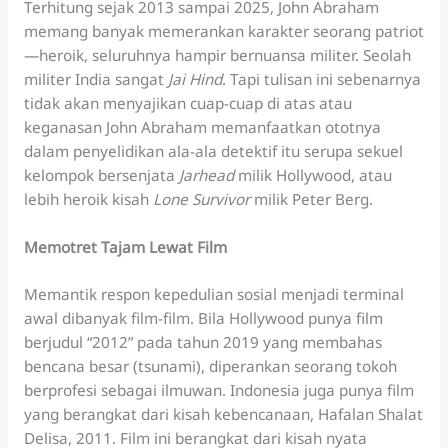
Terhitung sejak 2013 sampai 2025, John Abraham
memang banyak memerankan karakter seorang patriot
—heroik, seluruhnya hampir bernuansa militer. Seolah
militer India sangat
Jai Hind
. Tapi tulisan ini sebenarnya
tidak akan menyajikan cuap-cuap di atas atau
keganasan John Abraham memanfaatkan ototnya
dalam penyelidikan ala-ala detektif itu serupa sekuel
kelompok bersenjata
Jarhead
milik Hollywood, atau
lebih heroik kisah
Lone Survivor
milik Peter Berg.
Memotret Tajam Lewat Film
Memantik respon kepedulian sosial menjadi terminal
awal dibanyak film-film. Bila Hollywood punya film
berjudul “2012” pada tahun 2019 yang membahas
bencana besar (tsunami), diperankan seorang tokoh
berprofesi sebagai ilmuwan. Indonesia juga punya film
yang berangkat dari kisah kebencanaan, Hafalan Shalat
Delisa, 2011. Film ini berangkat dari kisah nyata