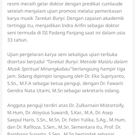
resmi meraih gelar doktor dengan predikat cumlaude
setelah menjalani ujian promosi melalui pementasan
karya musik
Tarekat Bunyi
. Dengan capaian akademik
tertinggi itu, menjadikan Indra Arifin sebagai doktor
seni termuda di ISI Padang Panjang saat ini dalam usia
33 tahun.
Ujian pergelaran karya seni sekaligus ujian terbuka
disertasi berjudul
“Tarekat Bunyi: Metode Malalu dalam
Musik Spiritual Minangkabau”
berlangsung hampir tiga
jam. Sidang dipimpin langsung oleh Dr. Eko Supriyanto,
S.Sn., M.F.A sebagai ketua penguji, dengan Dr. Fawarti
Gendra Nata Utami, M.Sn sebagai sekretaris sidang.
Anggota penguji terdiri atas Dr. Zulkarnain Mistortoify,
M.Hum, Dr. Aloysius Suwardi, S.Kar., M.A, Dr. Asep
Saepul Haris, S.Sn., M.Sn, Dr. Febri Yulika, S.Ag., M.Hum,
dan Dr. Rafiloza, S.Sen., M.Sn. Sementara itu, Prof. Dr.
Bambang Sunarto, S.Sen., M.Sn bertindak sebagai