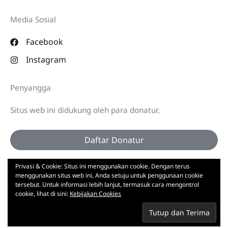
Media Sosial
Facebook
Instagram
Penyangga
Situs web ini didukung oleh para donatur.
Daftar Donatur
Privasi & Cookie: Situs ini menggunakan cookie. Dengan terus
menggunakan situs web ini, Anda setuju untuk penggunaan cookie
tersebut. Untuk informasi lebih lanjut, termasuk cara mengontrol
Hak Cipta © 2026 | Cagak.ID - Yayasan Cagak Inti
cookie, lihat di sini:
Kebijakan Cookies
Kultura
Berlangganan