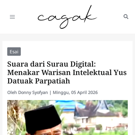
Lewati
ke
konten
Esai
Suara dari Surau Digital:
Menakar Warisan Intelektual Yus
Datuak Parpatiah
Oleh
Donny Syofyan
|
Minggu, 05 April 2026