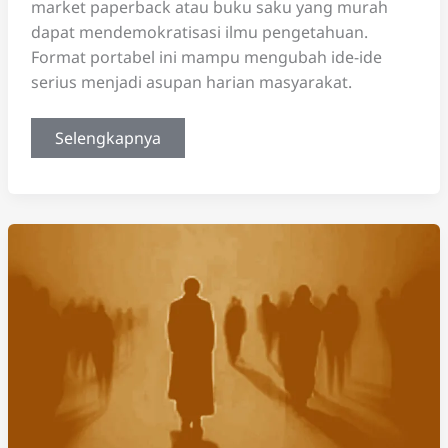
market paperback atau buku saku yang murah
dapat mendemokratisasi ilmu pengetahuan.
Format portabel ini mampu mengubah ide-ide
serius menjadi asupan harian masyarakat.
Dapatkah
Selengkapnya
Buku
Saku
Massal
Memberi
Napas
Baru
pada
Dunia
Non-
Fiksi?