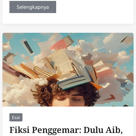
Membaca
Selengkapnya
Fiksi,
Mengenal
Diri:
Kisah
Orang
Asing
dan
Keanehan
Sastra
Esai
Fiksi Penggemar: Dulu Aib,