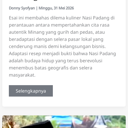
Donny Syofyan
|
Minggu, 31 Mei 2026
Esai ini membahas dilema kuliner Nasi Padang di
perantauan antara mempertahankan cita rasa
autentik Minang yang gurih dan pedas, atau
beradaptasi dengan selera pasar lokal yang
cenderung manis demi kelangsungan bisnis.
Adaptasi resep menjadi bukti bahwa Nasi Padang
adalah budaya hidup yang terus berevolusi
menembus batas geografis dan selera
masyarakat.
Dilema
Selengkapnya
Rasa
di
Tanah
Rantau:
Tarik-
Menarik
Orisinalitas
dan