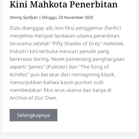
Kini Mahkota Penerbitan
Donny Syofyan
|
Minggu, 23 November 2025
Dulu dianggap aib, kini fiksi penggemar (fanfic)
menjelma menjadi landasan utama penerbitan,
terutama setelah “Fifty Shades of Grey” meledak.
Industri kini terbuka mencari penulis yang
berkreasi daring. Novel pemenang penghargaan
seperti “James” (Pulitzer) dan “The Song of
Achilles” pun berakar dari reimagining klasik,
menunjukkan bahwa kaum puritan sulit
membedakan fiksi arus utama dan karya di
Archive of Our Own.
Fiksi
Selengkapnya
Penggemar:
Dulu
Aib,
Kini