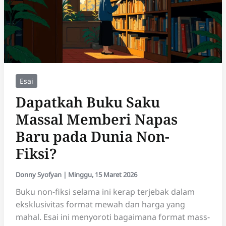
Esai
Dapatkah Buku Saku
Massal Memberi Napas
Baru pada Dunia Non-
Fiksi?
Donny Syofyan
|
Minggu, 15 Maret 2026
Buku non-fiksi selama ini kerap terjebak dalam
eksklusivitas format mewah dan harga yang
mahal. Esai ini menyoroti bagaimana format mass-