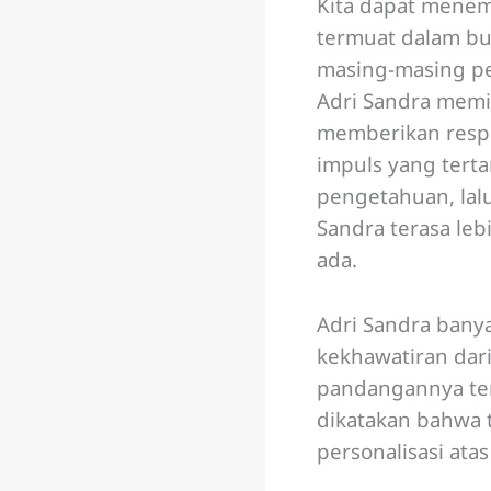
Kita dapat menem
termuat dalam buk
masing-masing pen
Adri Sandra memil
memberikan respo
impuls yang tert
pengetahuan, lal
Sandra terasa leb
ada.
Adri Sandra banya
kekhawatiran dar
pandangannya ten
dikatakan bahwa 
personalisasi ata