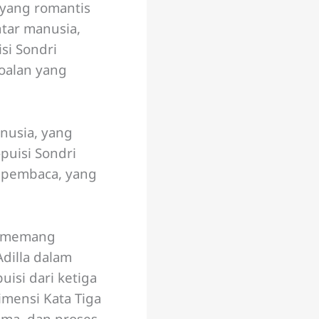
 yang romantis
ntar manusia,
si Sondri
oalan yang
nusia, yang
puisi Sondri
 pembaca, yang
ni memang
dilla dalam
isi dari ketiga
imensi Kata Tiga
ema, dan proses