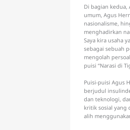
Di bagian kedua,
umum, Agus Herna
nasionalisme, hin
menghadirkan nar
Saya kira usaha 
sebagai sebuah p
mengolah persoal
puisi “Narasi di T
Puisi-puisi Agus 
berjudul insulin
dan teknologi, d
kritik sosial yang
alih menggunaka