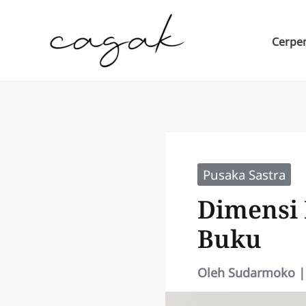
Lewati
ke
Cerpe
konten
Pusaka Sastra
Dimensi 
Buku
Oleh
Sudarmoko