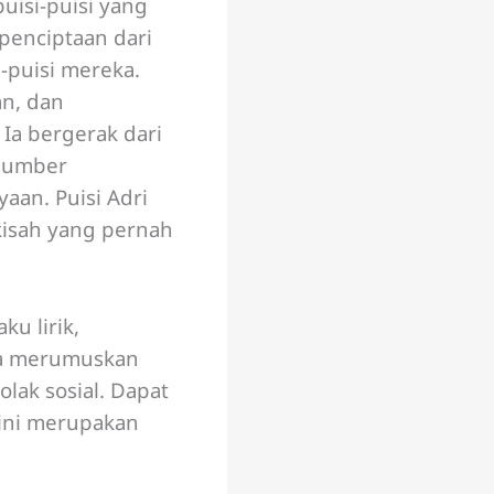
uisi-puisi yang
penciptaan dari
-puisi mereka.
an, dan
Ia bergerak dari
-sumber
an. Puisi Adri
 kisah yang pernah
ku lirik,
ga merumuskan
ak sosial. Dapat
 ini merupakan