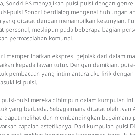
a, Sondri BS menyajikan puisi-puisi dengan genre
uisi-puisi Sondri berdialog mengenai hubungan a
a yang dicatat dengan menampilkan kesunyian. Pui
at personal, meskipun pada beberapa bagian pers
kan permasalahan komunal.
ri memperlihatkan ekspresi gejolak dari dalam ma
ikan kepada lawan tutur. Dengan demikian, puisi-
k pembacaan yang intim antara aku lirik dengan
uki isi puisi.
g puisi-puisi mereka dihimpun dalam kumpulan i
k yang berbeda. Sebagaimana dicatat oleh Ivan A
ta dapat melihat dan membandingkan bagaimana pu
arkan capaian estetikanya. Dari kumpulan puisi D
juga dapat melihat bagaimana keragaman bentuk, t