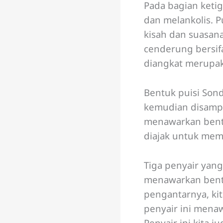
Pada bagian ketig
dan melankolis. P
kisah dan suasan
cenderung bersif
diangkat merupa
Bentuk puisi Sond
kemudian disampa
menawarkan bentu
diajak untuk memas
Tiga penyair yan
menawarkan bentu
pengantarnya, ki
penyair ini menaw
Penyair ini kita 