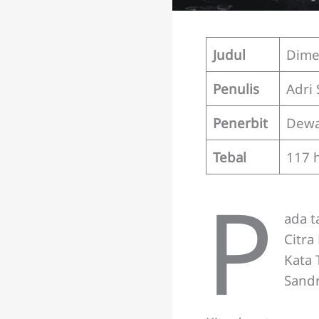
Judul
Dime
Penulis
Adri
Penerbit
Dewa
Tebal
117 
P
ada 
Citra
Kata 
Sandr